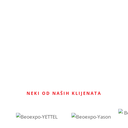
0
0
%
jekata godišnje
Handmade
NEKI OD NAŠIH KLIJENATA