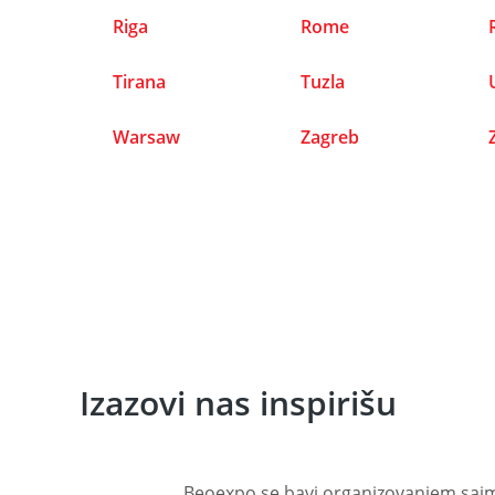
Riga
Rome
Tirana
Tuzla
Warsaw
Zagreb
Izazovi nas inspirišu
Beoexpo se bavi organizovanjem sajmov