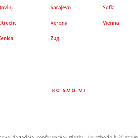
Rovinj
Sarajevo
Sofia
Utrecht
Verona
Vienna
Zenica
Zug
KO SMO MI
a, događaja, konferencija i izložbi. U prethodnih 30 godina