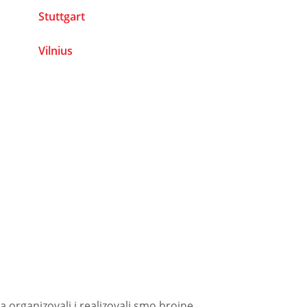
Stuttgart
Vilnius
 organizovali i realizovali smo brojne