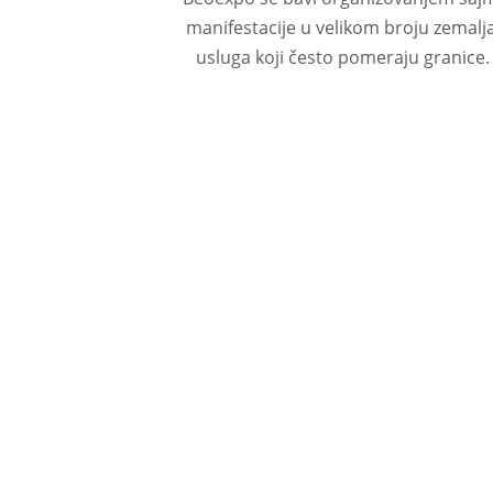
manifestacije u velikom broju zemalj
usluga koji često pomeraju granice.
0
m2
0
Kapacitet skladišta
Broj zaposlenih