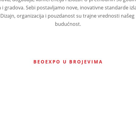
a i gradova. Sebi postavljamo nove, inovativne standarde iz
 Dizajn, organizacija i pouzdanost su trajne vrednosti naše
budućnost.
BEOEXPO U BROJEVIMA
0
t
0
m2/h
Transportni kapacitet
Kapacitet štampe