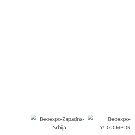
0
m2
0
Oprema
Vrsta osvetljenja
Pro