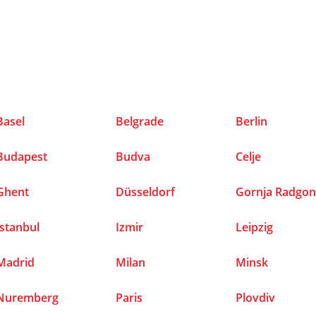
Basel
Belgrade
Berlin
Budapest
Budva
Celje
Ghent
Düsseldorf
Gornja Radgo
Istanbul
Izmir
Leipzig
Madrid
Milan
Minsk
Nuremberg
Paris
Plovdiv