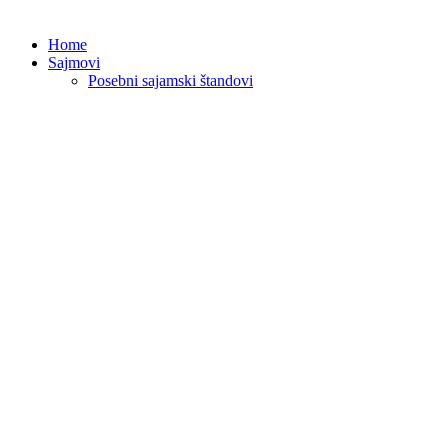
Home
Sajmovi
Posebni sajamski štandovi